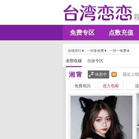
免费专区
点数充值
业绩排行
一对多收费
一对一收费
全部在線
台妹专区
湘甯
休息中
最近上线
免費視訊
进入包厢
送