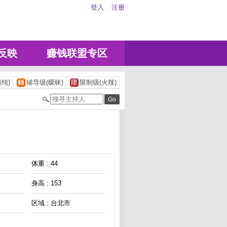
登入
注册
反映
赚钱联盟专区
纯)
辅导级(暧昧)
限制级(火辣)
体重 : 44
身高 : 153
区域 : 台北市