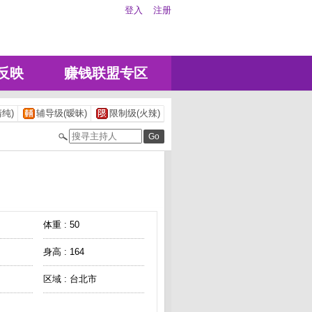
登入
注册
反映
赚钱联盟专区
纯)
辅导级(暧昧)
限制级(火辣)
体重 : 50
身高 : 164
区域 : 台北市