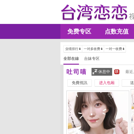
免费专区
点数充值
业绩排行
一对多收费
一对一收费
全部在線
台妹专区
吐司喵
休息中
最近
免費視訊
进入包厢
送