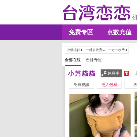
免费专区
点数充值
业绩排行
一对多收费
一对一收费
全部在線
台妹专区
小艿貓貓
休息中
免費視訊
进入包厢
送