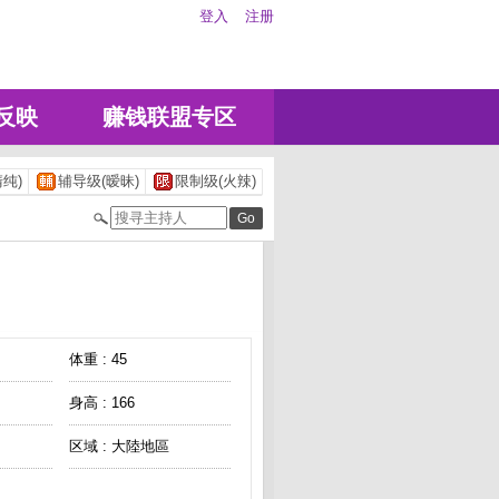
登入
注册
反映
赚钱联盟专区
纯)
辅导级(暧昧)
限制级(火辣)
体重 : 45
身高 : 166
区域 : 大陸地區