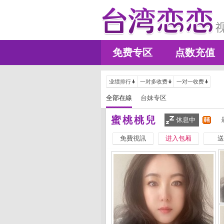
免费专区
点数充值
业绩排行
一对多收费
一对一收费
全部在線
台妹专区
蜜桃桃兒
休息中
免費視訊
进入包厢
送