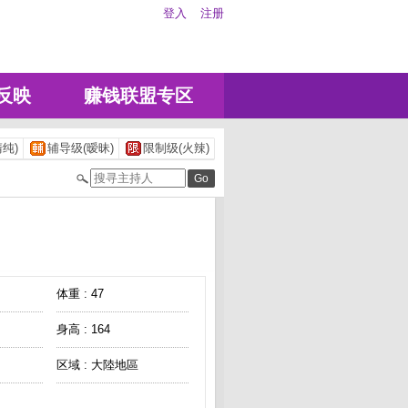
登入
注册
反映
赚钱联盟专区
纯)
辅导级(暧昧)
限制级(火辣)
体重 : 47
身高 : 164
区域 : 大陸地區