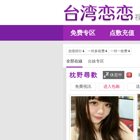
免费专区
点数充值
业绩排行
一对多收费
一对一收费
全部在線
台妹专区
枕野尋歡
休息中
免費視訊
进入包厢
送