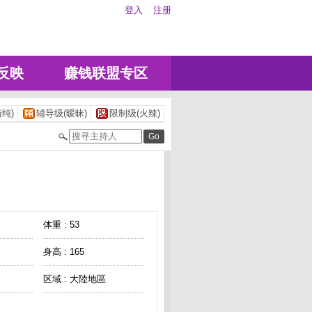
登入
注册
反映
赚钱联盟专区
纯)
辅导级(暧昧)
限制级(火辣)
体重 : 53
身高 : 165
区域 : 大陸地區