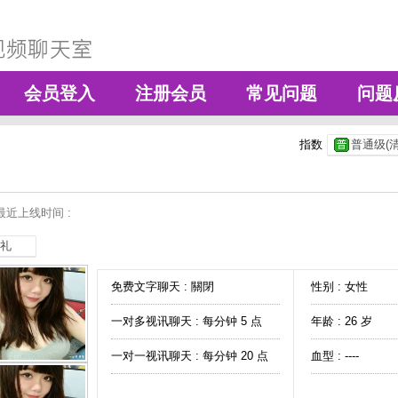
会员登入
注册会员
常见问题
问题
指数
普通级(清
最近上线时间 :
礼
免费文字聊天 :
關閉
性别 : 女性
一对多视讯聊天 :
每分钟 5 点
年龄 : 26 岁
一对一视讯聊天 :
每分钟 20 点
血型 : ----