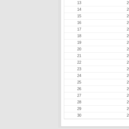
13
2
14
2
15
2
16
2
17
2
18
2
19
2
20
2
21
2
22
2
23
2
24
2
25
2
26
2
27
2
28
2
29
2
30
2