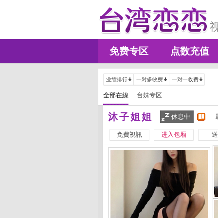
免费专区
点数充值
业绩排行
一对多收费
一对一收费
全部在線
台妹专区
沐子姐姐
休息中
免費視訊
进入包厢
送