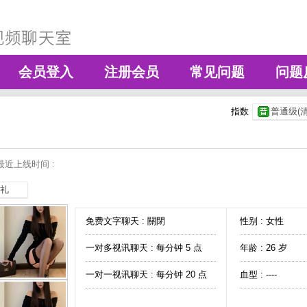
会员登入
注册会员
常见问题
问题
指数
普通级(清
最近上线时间 :
礼
免费文字聊天 :
關閉
性别 : 女性
一对多视讯聊天 :
每分钟 5 点
年龄 : 26 岁
一对一视讯聊天 :
每分钟 20 点
血型 : ----