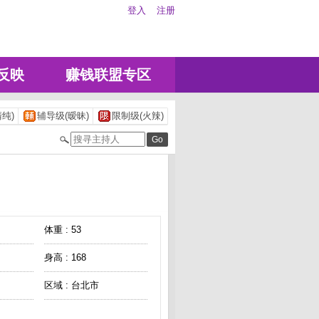
登入
注册
反映
赚钱联盟专区
纯)
辅导级(暧昧)
限制级(火辣)
体重 : 53
身高 : 168
区域 : 台北市