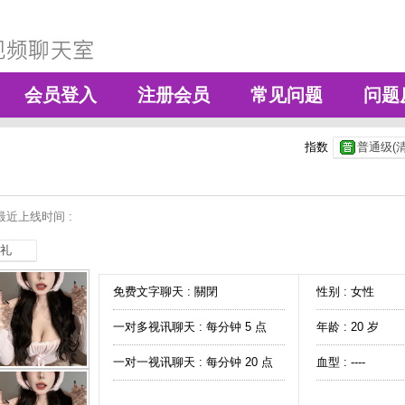
会员登入
注册会员
常见问题
问题
指数
普通级(清
最近上线时间 :
礼
免费文字聊天 :
關閉
性别 : 女性
一对多视讯聊天 :
每分钟 5 点
年龄 : 20 岁
一对一视讯聊天 :
每分钟 20 点
血型 : ----