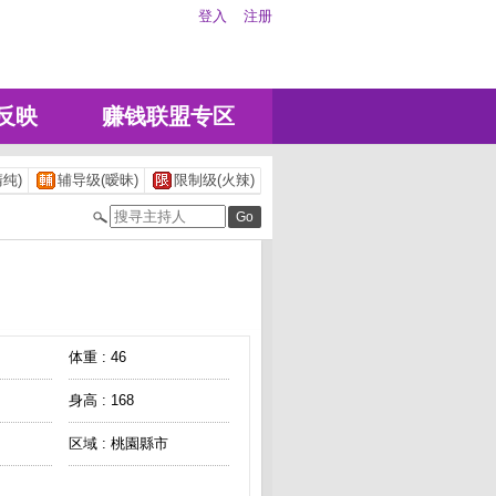
登入
注册
反映
赚钱联盟专区
纯)
辅导级(暧昧)
限制级(火辣)
体重 : 46
身高 : 168
区域 : 桃園縣市